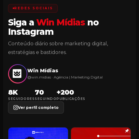
REDES SOCIAIS
Siga a
Win Mídias
no
Instagram
Conteúdo diário sobre marketing digital,
estratégias e bastidores.
Win Mídias
@win.midias · Agência | Marketing Digital
8K
70
+200
SEGUIDORES
SEGUINDO
PUBLICAÇÕES
Ver perfil completo