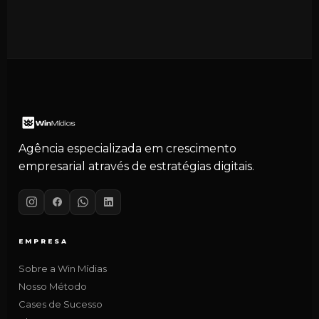
marketing e que buscam crescimento real.
O diagnóstico é uma conversa estratégica sem
compromisso com um especialista da Win Mídias.
Analisamos seu negócio, mercado, concorrentes e
estratégia atual. Ao final, você recebe insights reais
sobre onde estão os maiores gaps e
oportunidades.
Agência especializada em crescimento
empresarial através de estratégias digitais.
EMPRESA
Sobre a Win Mídias
Nosso Método
Cases de Sucesso