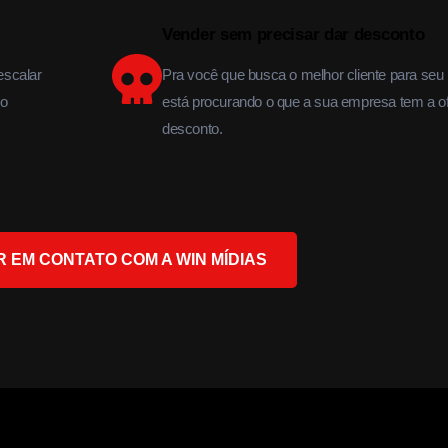
Vender sem precisar dar desconto
escalar
Pra você que busca o melhor cliente para seu
go
está procurando o que a sua empresa tem a o
desconto.
 EM CONTATO COM A WIN MÍDIAS