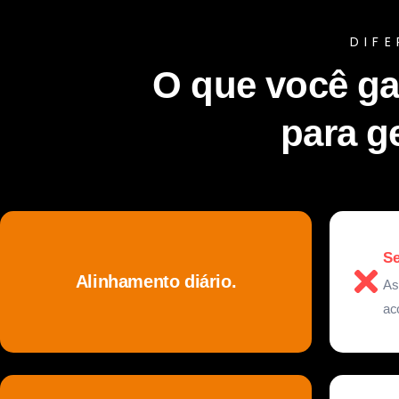
DIFE
O que você g
para g
Se
Alinhamento diário.
As
ac