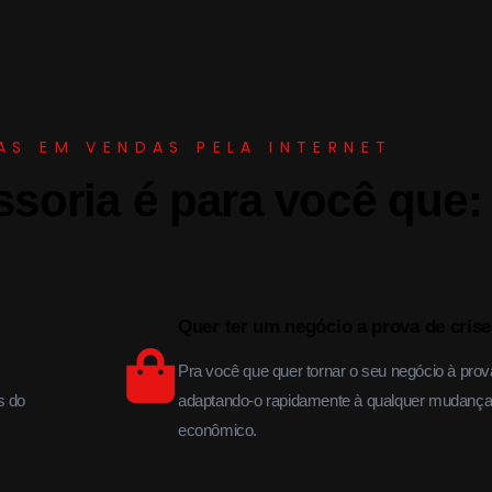
AS EM VENDAS PELA INTERNET
soria é para você que:
Quer ter um negócio a prova de crise
Pra você que quer tornar o seu negócio à prov
s do
adaptando-o rapidamente à qualquer mudança
econômico.