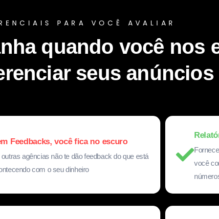
RENCIAIS PARA VOCÊ AVALIAR
anha quando você nos 
erenciar seus anúncios
Relató
m Feedbacks, você fica no escuro
Fornece
 outras agências não te dão feedback do que está
você co
ontecendo com o seu dinheiro
números