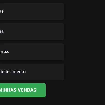
as
is
entos
tabelecimento
MINHAS VENDAS