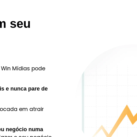
om seu
 Win Mídias pode
is e nunca pare de
focada em atrair
eu negócio numa