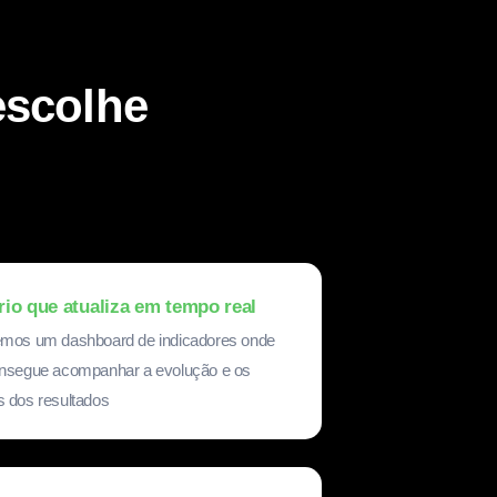
escolhe
rio que atualiza em tempo real
mos um dashboard de indicadores onde
nsegue acompanhar a evolução e os
 dos resultados