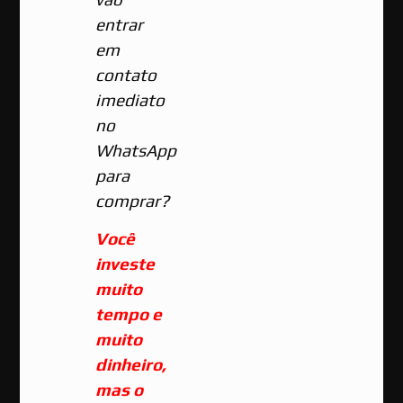
entrar
em
contato
imediato
no
WhatsApp
para
comprar?
Você
investe
muito
tempo e
muito
dinheiro,
mas o