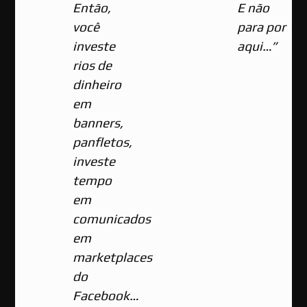
E não
Então,
para por
você
aqui…”
investe
rios de
dinheiro
em
banners,
panfletos,
investe
tempo
em
comunicados
em
marketplaces
do
Facebook…