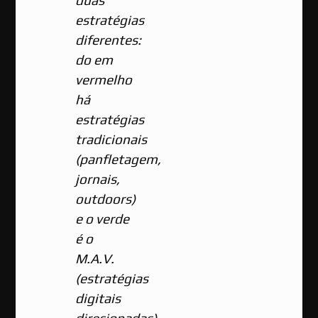
duas
estratégias
diferentes:
do em
vermelho
há
estratégias
tradicionais
(panfletagem,
jornais,
outdoors)
e o verde
é o
M.A.V.
(estratégias
digitais