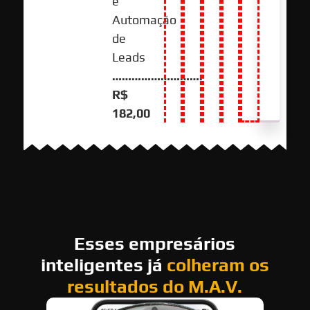
e
Automação
de
Leads
……………………….
R$
182,00
Esses empresários
inteligentes já
colheram os
resultados do M.A.V.