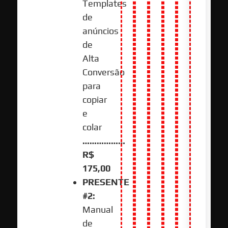
Templates
de
anúncios
de
Alta
Conversão
para
copiar
e
colar
………………
R$
175,00
PRESENTE
#2:
Manual
de