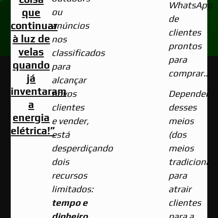
WhatsApp
que
ou
de
continuar
anúncios
clientes
à luz de
nos
prontos
velas
classificados
para
quando
para
comprar…
já
alcançar
inventaram
novos
Depender
a
clientes
desses
energia
e vender,
meios
elétrica!”
está
(dos
desperdiçando
meios
dois
tradicionais
recursos
para
limitados:
atrair
tempo e
clientes
dinheiro.
para a