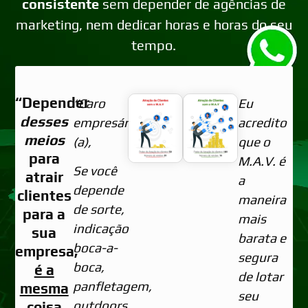
consistente
sem depender de agências de
marketing, nem dedicar horas e horas do seu
tempo.
“Depender
“Caro
Eu
desses
empresário
acredito
meios
(a),
que o
para
M.A.V. é
Se você
atrair
a
depende
clientes
maneira
de sorte,
para a
mais
indicação
sua
barata e
boca-a-
empresa,
segura
boca,
é a
de lotar
panfletagem,
mesma
seu
outdoors
coisa