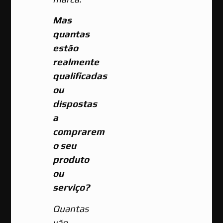
Mas
quantas
estão
realmente
qualificadas
ou
dispostas
a
comprarem
o seu
produto
ou
serviço?
Quantas
vão