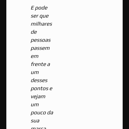
E pode
ser que
milhares
de
pessoas
passem
em
frente a
um
desses
pontos e
vejam
um
pouco da
sua
marca.