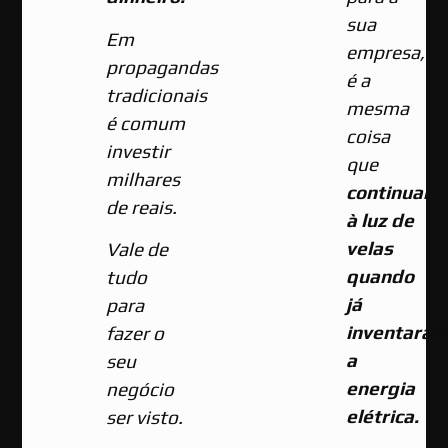
sua
Em
empresa,
propagandas
é a
tradicionais
mesma
é comum
coisa
investir
que
milhares
continuar
de reais.
à luz de
velas
Vale de
quando
tudo
já
para
inventara
fazer o
a
seu
energia
negócio
elétrica.
ser visto.